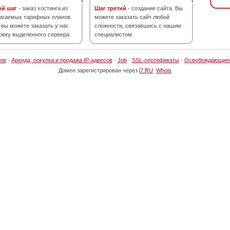
ой шаг
- заказ хостинга из
Шаг третий
- создание сайта. Вы
агаемых тарифных планов.
можете заказать сайт любой
 вы можете заказать у нас
сложности, связавшись с нашим
овку выделенного сервера.
специалистом.
ов
·
Аренда, покупка и продажа IP-адресов
·
Job
·
SSL-сертификаты
·
Освобождающие
Домен зарегистрирован через
i7.RU
.
Whois