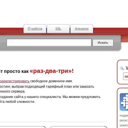
IT-работа
SSL
Аукцион
W
«раз-два-три»!
т просто как
зарегистрировать
свободное доменное имя.
остинг, выбрав подходящий тарифный план или заказать
енного сервера.
оздание сайта у нашего специалиста. Мы можем предложить
йта любой сложности.
пода
регис
шанс