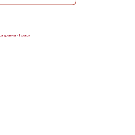
ся домены
·
Прокси